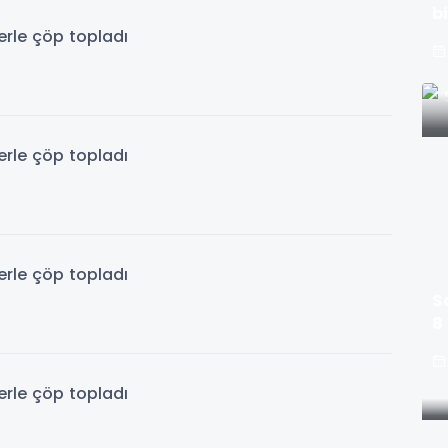
b
S
8