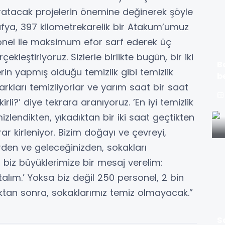
aratacak projelerin önemine değinerek şöyle
ya, 397 kilometrekarelik bir Atakum’umuz
onel ile maksimum efor sarf ederek üç
çekleştiriyoruz. Sizlerle birlikte bugün, bir iki
B
erin yapmış olduğu temizlik gibi temizlik
b
rkları temizliyorlar ve yarım saat bir saat
li?’ diye tekrara aranıyoruz. ’En iyi temizlik
mizlendikten, yıkadıktan bir iki saat geçtikten
rar kirleniyor. Bizim doğayı ve çevreyi,
rden ve geleceğinizden, sokakları
biz büyüklerimize bir mesaj verelim:
alım.’ Yoksa biz değil 250 personel, 2 bin
ktan sonra, sokaklarımız temiz olmayacak.”
S