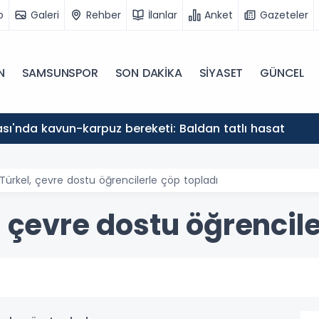
o
Galeri
Rehber
İlanlar
Anket
Gazeteler
N
SAMSUNSPOR
SON DAKİKA
SİYASET
GÜNCEL
sı'nda kavun-karpuz bereketi: Baldan tatlı hasat
Türkel, çevre dostu öğrencilerle çöp topladı
 çevre dostu öğrencile