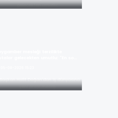
eygamber mesleği terzilikte
stalar gelecekten umutlu: "En son
itecek meslek terzilik"
05-08-2026 15:23