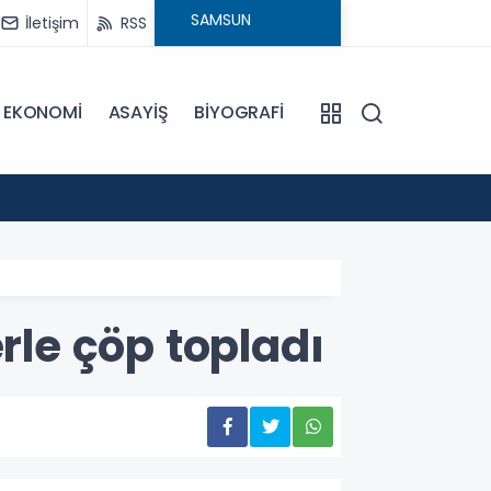
İletişim
RSS
EKONOMİ
ASAYİŞ
BİYOGRAFİ
10:16
Kapalı
rle çöp topladı