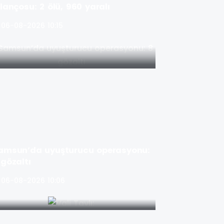
ilançosu: 2 ölü, 960 yaralı
06-08-2026 10:15
amsun’da uyuşturucu operasyonu:
 gözaltı
06-08-2026 10:06