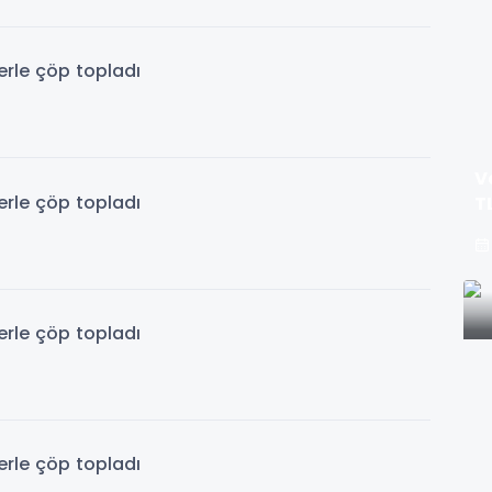
V
T
y