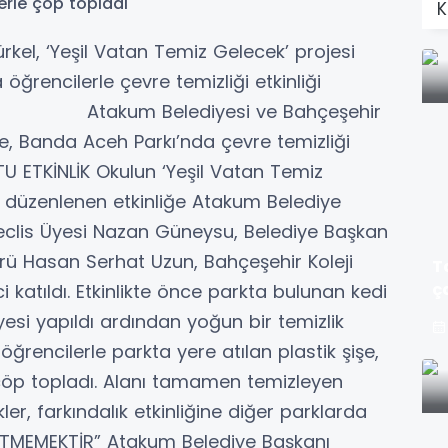
K
kel, ‘Yeşil Vatan Temiz Gelecek’ projesi
rencilerle çevre temizliği etkinliği
m Belediyesi ve Bahçeşehir
de, Banda Aceh Parkı’nda çevre temizliği
TU ETKİNLİK Okulun ‘Yeşil Vatan Temiz
a düzenlenen etkinliğe Atakum Belediye
Meclis Üyesi Nazan Güneysu, Belediye Başkan
ürü Hasan Serhat Uzun, Bahçeşehir Koleji
T
ç
katıldı. Etkinlikte önce parkta bulunan kedi
si yapıldı ardından yoğun bir temizlik
 öğrencilerle parkta yere atılan plastik şişe,
a çöp topladı. Alanı tamamen temizleyen
er, farkındalık etkinliğine diğer parklarda
RLETMEMEKTİR” Atakum Belediye Başkanı