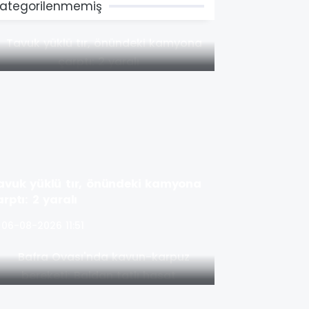
ategorilenmemiş
avuk yüklü tır, önündeki kamyona
arptı: 2 yaralı
06-08-2026 11:51