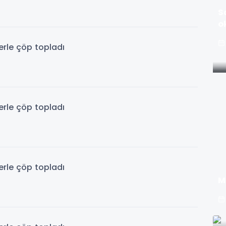
S
o
M