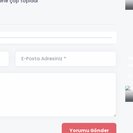
P
E-Posta Adresiniz *
u
b