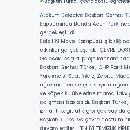
Atakum Belediye Başkanı Serhat Tür
kapsamında Banda Aceh Parkı’nda öğ
gerçekleştirdi. Ataku
Koleji 19 Mayıs Kampüsü iş birliğin
etkinliği gerçekleştirdi. ÇEVRE DOS
Gelecek’ başlıklı proje kapsamınd
Başkanı Serhat Türkel, CHP Parti 
Yardımcısı Suat Yıldız, Zabıta Müd
öğretmenleri ve çok sayıda öğrenci 
ve köpek kulübelerine mama takviye
çalışması başlatıldı. Başkan Türkel,
izmarit, kağıt atık gibi çok sayıd
Başkan Türkel ve çevre dostu minikl
devam ettiler. “EN İYİ TEMİZLİK Kİ