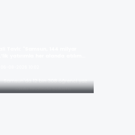
ali Tavlı: "Samsun, 144 milyar
L’lik yatırımla her alanda atılım
aşıyor"
06-08-2026 10:02