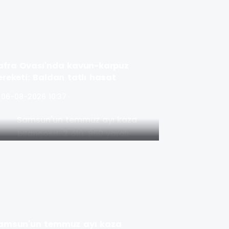
afra Ovası'nda kavun-karpuz
ereketi: Baldan tatlı hasat
06-08-2026 10:37
amsun'un temmuz ayı kaza