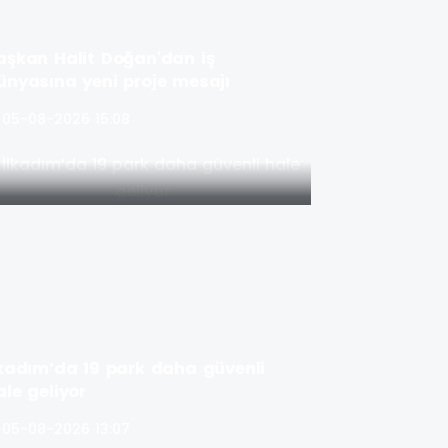
aşkan Halit Doğan'dan iş
ünyasına yeni proje mesajı
05-08-2026 15:08
lkadım’da 19 park daha güvenli
ale geliyor
05-08-2026 13:07