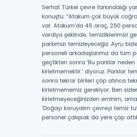
Serhat Türkel çevre farkındalığı y
konuştu: “Atakum çok büyük coğraf
var. Atakum’da 45 araç, 250 pers
vardiya şeklinde, temizliklerimizi ger
parkımızı temizleyeceğiz. Ayn,ı bizl
personeli arkadaşlarımız da tüm pa
geçtikten sonra ‘Bu parklar neden kir
kirletmemektir.’ diyoruz. Parklar te
sonra tekrar birileri çöp atınca tek
kirletmememiz gerekiyor. Ben sizle
kirletmeyeceğinizden eminim, ama 
‘Doğayı koruyalım çevreyi temiz tut
personel çalışsak da yere çöp attı