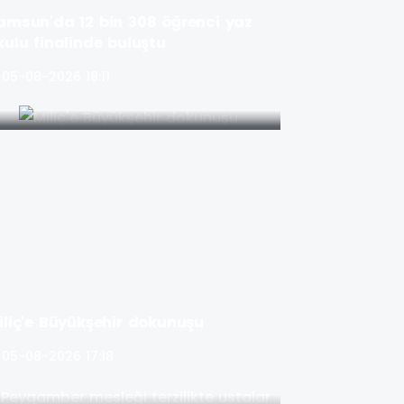
amsun'da 12 bin 308 öğrenci yaz
kulu finalinde buluştu
05-08-2026 18:11
iliç'e Büyükşehir dokunuşu
05-08-2026 17:18