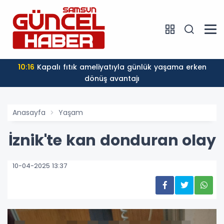
10:13
Samsun'un temmuz ayı kaza bilançosu: 2 ölü, 960
yaralı
Anasayfa
Yaşam
İznik'te kan donduran olay
10-04-2025 13:37