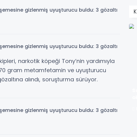
K
ipleri, narkotik köpeği Tony’nin yardımıyla
 470 gram metamfetamin ve uyuşturucu
 gözaltına alındı, soruşturma sürüyor.
S
o