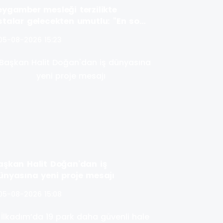
eygamber mesleği terzilikte
stalar gelecekten umutlu: "En son
itecek meslek terzilik"
05-08-2026 15:23
aşkan Halit Doğan'dan iş
ünyasına yeni proje mesajı
05-08-2026 15:08