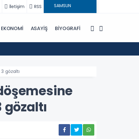
İletişim
RSS
EKONOMİ
ASAYİŞ
BİYOGRAFİ
17:20
Miliç'e B
3 gözaltı
 döşemesine
 gözaltı