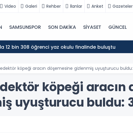
Video
Galeri
Rehber
İlanlar
Anket
Gazeteler
N
SAMSUNSPOR
SON DAKİKA
SİYASET
GÜNCEL
 12 bin 308 öğrenci yaz okulu finalinde buluştu
dedektör köpeği aracın döşemesine gizlenmiş uyuşturucu buldu: 
edektör köpeği aracın
iş uyuşturucu buldu: 3