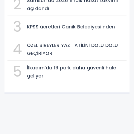
2
Samsun'da 2026 fındık hasat takvimi
açıklandı
3
KPSS ücretleri Canik Belediyesi'nden
4
ÖZEL BİREYLER YAZ TATİLİNİ DOLU DOLU
GEÇİRİYOR
5
İlkadım’da 19 park daha güvenli hale
geliyor