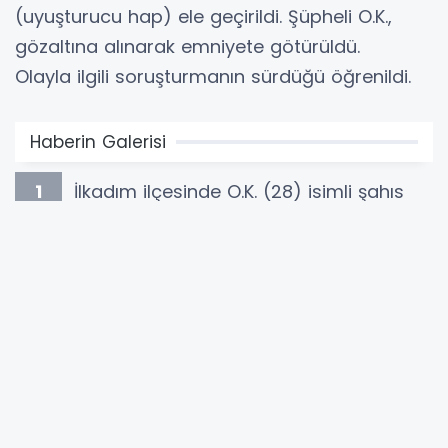
(uyuşturucu hap) ele geçirildi. Şüpheli O.K.,
gözaltına alınarak emniyete götürüldü.
Olayla ilgili soruşturmanın sürdüğü öğrenildi.
Haberin Galerisi
1
İlkadım ilçesinde O.K. (28) isimli şahıs
şüphe üzerine durdurulurken, yapılan
aramada ele geçirilen uyuşturucu haplar
sonrası ikametine operasyon düzenlendi. Evde
yapılan aramada da çok sayıda sentetik ecza
bulundu. Toplamda 13 bin 552 adet sentetik
ecza (uyuşturucu hap) ele geçirildi. Şüpheli
O.K., gözaltına alınarak emniyete götürüldü.
Olayla ilgili soruşturmanın sürdüğü öğrenildi.