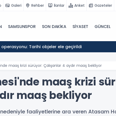
o
Galeri
Rehber
İlanlar
Anket
Gazeteler
N
SAMSUNSPOR
SON DAKİKA
SİYASET
GÜNCEL
r operasyonu: Tarihi objeler ele geçirildi
de maaş krizi sürüyor: Çalışanlar 4 aydır maaş bekliyor
si'nde maaş krizi sür
ydır maaş bekliyor
nedeniyle faaliyetlerine ara veren Atasam H