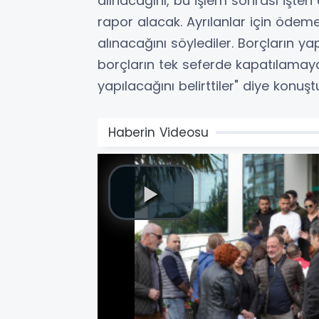
alınacağını, bu işlem sonrası işten çı
rapor alacak. Ayrılanlar için ödeme
alınacağını söylediler. Borçların y
borçların tek seferde kapatılamay
yapılacağını belirttiler" diye konuşt
Haberin Videosu