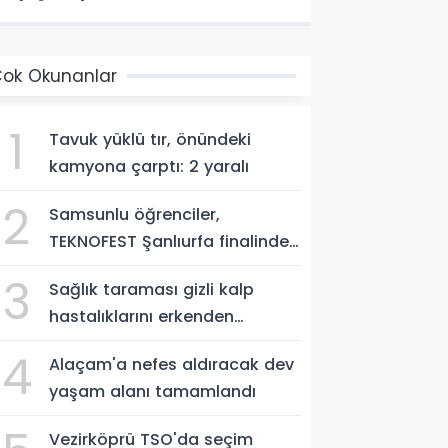
ok Okunanlar
1
Tavuk yüklü tır, önündeki
kamyona çarptı: 2 yaralı
2
Samsunlu öğrenciler,
TEKNOFEST Şanlıurfa finalinde
yarışacak
3
Sağlık taraması gizli kalp
hastalıklarını erkenden
yakalıyor
4
Alaçam'a nefes aldıracak dev
yaşam alanı tamamlandı
Vezirköprü TSO'da seçim