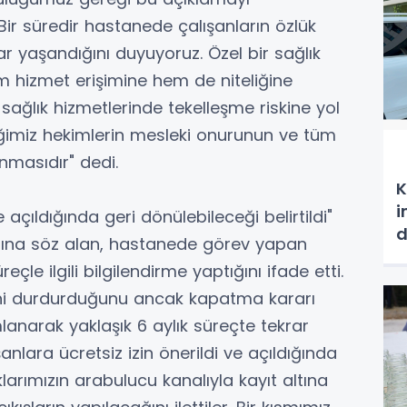
ir süredir hastanede çalışanların özlük
lar yaşandığını duyuyoruz. Özel bir sağlık
 hizmet erişimine hem de niteliğine
sağlık hizmetlerinde tekelleşme riskine yol
iğimiz hekimlerin mesleki onurunun ve tüm
unmasıdır" dedi.
K
i
e açıldığında geri dönülebileceği belirtildi"
d
dına söz alan, hastanede görev yapan
çle ilgili bilgilendirme yaptığını ifade etti.
rini durdurduğunu ancak kapatma kararı
lanarak yaklaşık 6 aylık süreçte tekrar
şanlara ücretsiz izin önerildi ve açıldığında
klarımızın arabulucu kanalıyla kayıt altına