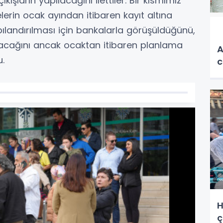
kışların yapılacağını ilettiler. Bir kısmımız
lerin ocak ayından itibaren kayıt altına
apılandırılması için bankalarla görüşüldüğünü,
acağını ancak ocaktan itibaren planlama
A
u.
c
H
ç