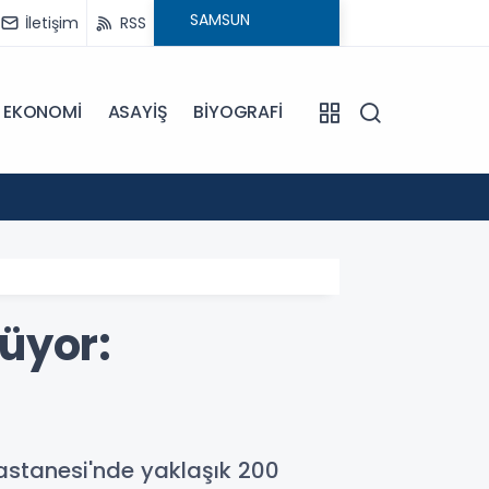
İletişim
RSS
EKONOMİ
ASAYİŞ
BİYOGRAFİ
11:27
Balık ö
üyor:
astanesi'nde yaklaşık 200