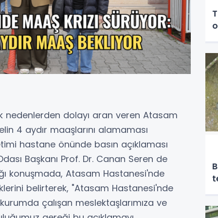
T
o
ik nedenlerden dolayı aran veren Atasam
elin 4 aydır maaşlarını alamaması
timi hastane önünde basın açıklaması
dası Başkanı Prof. Dr. Canan Seren de
B
ptığı konuşmada, Atasam Hastanesi'nde
t
klerini belirterek, "Atasam Hastanesi'nde
 kurumda çalışan meslektaşlarımıza ve
mluluğumuz gereği bu açıklamayı