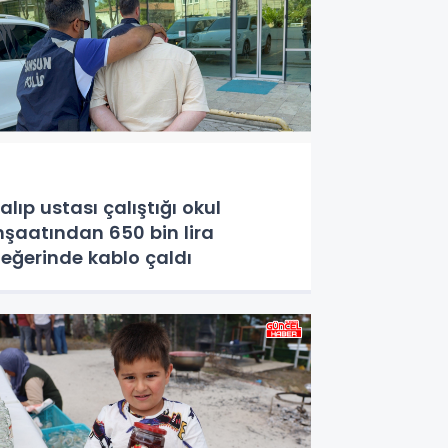
alıp ustası çalıştığı okul
nşaatından 650 bin lira
eğerinde kablo çaldı