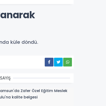
yanarak
ında küle döndü.
SAYİŞ