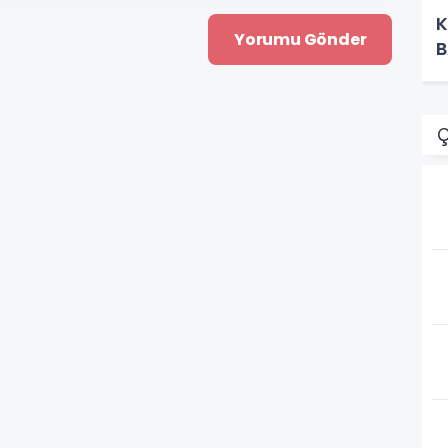
K
B
Ç