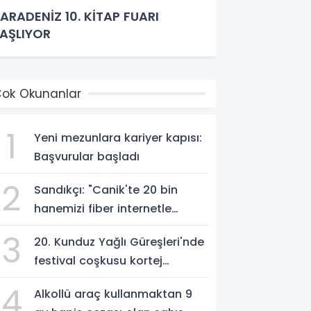
ARADENİZ 10. KİTAP FUARI
AŞLIYOR
ok Okunanlar
1
Yeni mezunlara kariyer kapısı:
Başvurular başladı
2
Sandıkçı: "Canik'te 20 bin
hanemizi fiber internetle
buluşturuyoruz"
3
20. Kunduz Yağlı Güreşleri'nde
festival coşkusu kortej
yürüyüşüyle başladı
4
Alkollü araç kullanmaktan 9