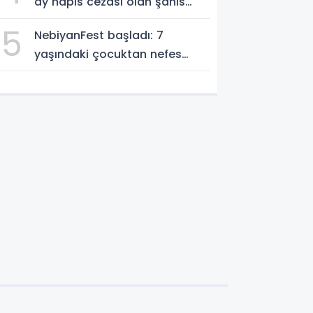
ay hapis cezası olan şahıs
cezaevine gönderildi
5
NebiyanFest başladı: 7
yaşındaki çocuktan nefes
kesen gösteri