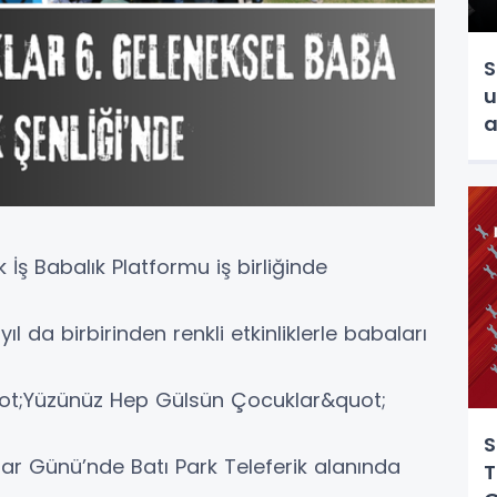
S
u
a
 İş Babalık Platformu iş birliğinde
 da birbirinden renkli etkinliklerle babaları
&quot;Yüzünüz Hep Gülsün Çocuklar&quot;
S
lar Günü’nde Batı Park Teleferik alanında
T