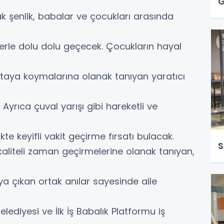
G
L
ak şenlik, babalar ve çocukları arasında
lerle dolu dolu geçecek. Çocukların hayal
 ortaya koymalarına olanak tanıyan yaratıcı
. Ayrıca çuval yarışı gibi hareketli ve
e keyifli vakit geçirme fırsatı bulacak.
S
e kaliteli zaman geçirmelerine olanak tanıyan,
aya çıkan ortak anılar sayesinde aile
ediyesi ve İlk İş Babalık Platformu iş