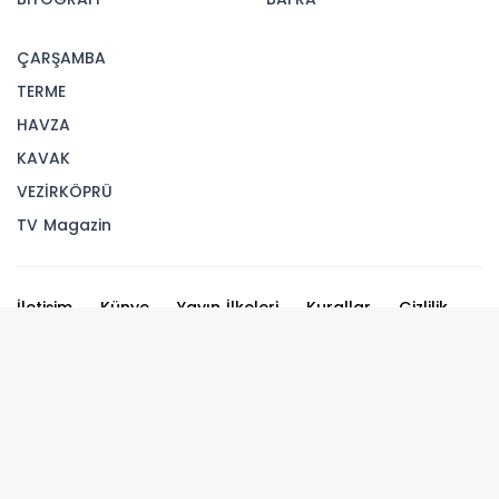
ÇARŞAMBA
TERME
HAVZA
KAVAK
VEZİRKÖPRÜ
TV Magazin
İletişim
Künye
Yayın İlkeleri
Kurallar
Gizlilik
Kullanıcı Sözleşmesi
Veri Politikası
Haber içerikleri izin alınmadan, kaynak gösterilerek dahi
iktibas edilemez. Kanuna aykırı ve izinsiz olarak
kopyalanamaz, başka yerde yayınlanamaz.
Haber : Bafra Ovası'nda buğday ve arpa hasadı
başladı