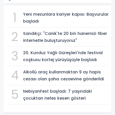
1
Yeni mezunlara kariyer kapısı: Başvurular
başladı
2
Sandıkçı: "Canik'te 20 bin hanemizi fiber
internetle buluşturuyoruz"
3
20. Kunduz Yağlı Güreşleri'nde festival
coşkusu kortej yürüyüşüyle başladı
4
Alkollü araç kullanmaktan 9 ay hapis
cezası olan şahıs cezaevine gönderildi
5
NebiyanFest başladı: 7 yaşındaki
çocuktan nefes kesen gösteri