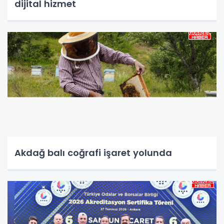
dijital hizmet
Akdağ balı coğrafi işaret yolunda