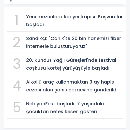
1
Yeni mezunlara kariyer kapısı: Başvurular
başladı
2
Sandıkçı: "Canik'te 20 bin hanemizi fiber
internetle buluşturuyoruz"
3
20. Kunduz Yağlı Güreşleri'nde festival
coşkusu kortej yürüyüşüyle başladı
4
Alkollü araç kullanmaktan 9 ay hapis
cezası olan şahıs cezaevine gönderildi
5
NebiyanFest başladı: 7 yaşındaki
çocuktan nefes kesen gösteri