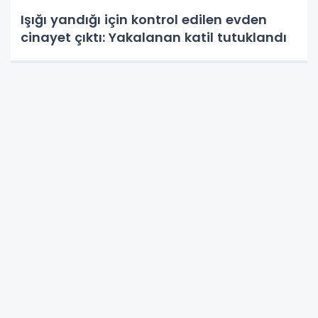
Işığı yandığı için kontrol edilen evden
cinayet çıktı: Yakalanan katil tutuklandı
Çok Okunanlar
1
Samsunspor Teknik Direktörü Thorsten
Fink, sağlık kontrolünden geçti
2
Havza'da 11 yıl 8 ay hapis cezasıyla
aranan şahıs jandarma ekiplerince
yakalandı
3
146 yıldır Karadeniz'de denizcilere yol
gösteriyor, tarihi kimliğiyle ziyaretçilerin
ilgisini çekiyor
4
Miliç Kadınlar Plajı ve Havuzu hizmete