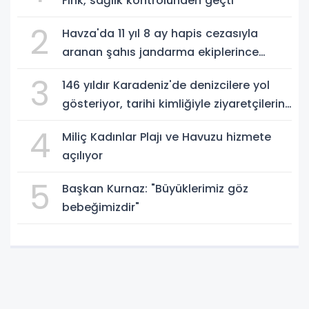
Fink, sağlık kontrolünden geçti
2
Havza'da 11 yıl 8 ay hapis cezasıyla
aranan şahıs jandarma ekiplerince
yakalandı
3
146 yıldır Karadeniz'de denizcilere yol
gösteriyor, tarihi kimliğiyle ziyaretçilerin
ilgisini çekiyor
4
Miliç Kadınlar Plajı ve Havuzu hizmete
açılıyor
5
Başkan Kurnaz: "Büyüklerimiz göz
bebeğimizdir"