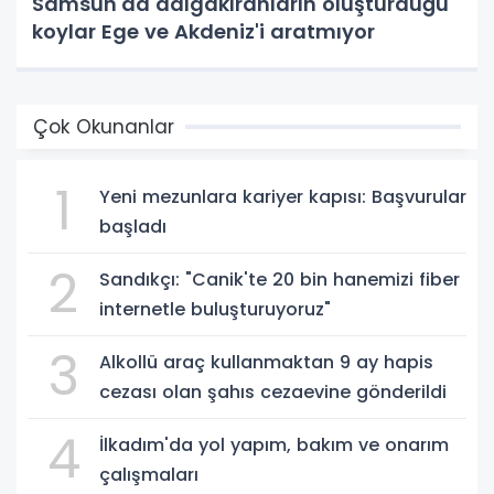
Samsun'da dalgakıranların oluşturduğu
koylar Ege ve Akdeniz'i aratmıyor
Çok Okunanlar
1
Yeni mezunlara kariyer kapısı: Başvurular
başladı
2
Sandıkçı: "Canik'te 20 bin hanemizi fiber
internetle buluşturuyoruz"
3
Alkollü araç kullanmaktan 9 ay hapis
cezası olan şahıs cezaevine gönderildi
4
İlkadım'da yol yapım, bakım ve onarım
çalışmaları