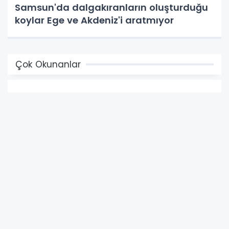
Samsun'da dalgakıranların oluşturduğu
koylar Ege ve Akdeniz'i aratmıyor
Çok Okunanlar
1
Yeni mezunlara kariyer kapısı: Başvurular
başladı
2
Sandıkçı: "Canik'te 20 bin hanemizi fiber
internetle buluşturuyoruz"
3
Alkollü araç kullanmaktan 9 ay hapis
cezası olan şahıs cezaevine gönderildi
4
İlkadım'da yol yapım, bakım ve onarım
çalışmaları