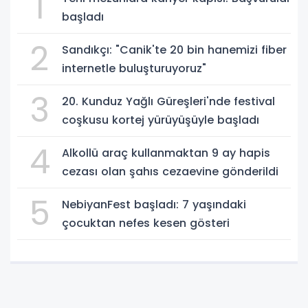
1
başladı
2
Sandıkçı: "Canik'te 20 bin hanemizi fiber
internetle buluşturuyoruz"
3
20. Kunduz Yağlı Güreşleri'nde festival
coşkusu kortej yürüyüşüyle başladı
4
Alkollü araç kullanmaktan 9 ay hapis
cezası olan şahıs cezaevine gönderildi
5
NebiyanFest başladı: 7 yaşındaki
çocuktan nefes kesen gösteri