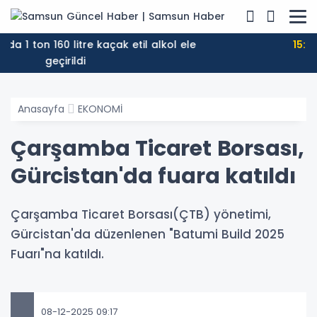
15:44
NebiyanFest’e mehterli açılış
Anasayfa
EKONOMİ
Çarşamba Ticaret Borsası,
Gürcistan'da fuara katıldı
Çarşamba Ticaret Borsası(ÇTB) yönetimi,
Gürcistan'da düzenlenen "Batumi Build 2025
Fuarı"na katıldı.
08-12-2025 09:17