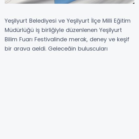
Yeşilyurt Belediyesi ve Yeşilyurt İlçe Milli Eğitim
Müdürlüğü iş birliğiyle düzenlenen Yeşilyurt
Bilim Fuarı Festivalinde merak, deney ve keşif
bir araya geldi. Geleceğin buluşçuları
tarafından hazırlanan projeler büyük ilgi
gördü.
Yeşilyurt İlçesinde bilime ve teknolojiye meraklı
gençler, Bilim Fuarı Festivalinde buluştu.
Yeşilyurt Belediyesi, Yeşilyurt İlçe Milli Eğitim
Müdürlüğü işbirliğiyle Yeşilyurt İlçe Milli Eğitim
Müdürlüğü konferans salonunda açılışı
gerçekleştirilen Bilim Fuarına 147 okul, 123 proje
ile katılım sağladı.