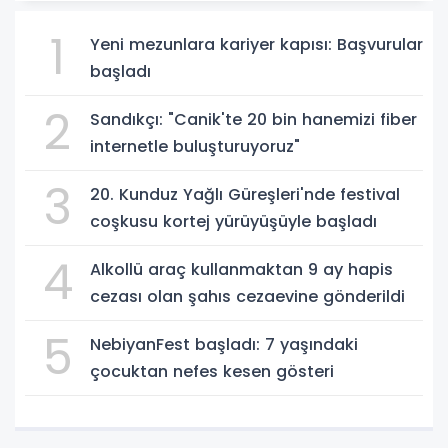
1
Yeni mezunlara kariyer kapısı: Başvurular
başladı
2
Sandıkçı: "Canik'te 20 bin hanemizi fiber
internetle buluşturuyoruz"
3
20. Kunduz Yağlı Güreşleri'nde festival
coşkusu kortej yürüyüşüyle başladı
4
Alkollü araç kullanmaktan 9 ay hapis
cezası olan şahıs cezaevine gönderildi
5
NebiyanFest başladı: 7 yaşındaki
çocuktan nefes kesen gösteri