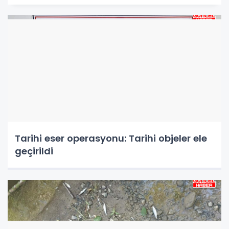
Tarihi eser operasyonu: Tarihi objeler ele
geçirildi