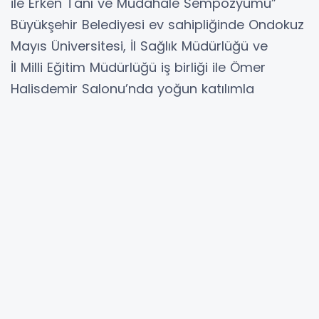
ile Erken Tanı ve Müdahale Sempozyumu”
Büyükşehir Belediyesi ev sahipliğinde Ondokuz
Mayıs Üniversitesi, İl Sağlık Müdürlüğü ve
İl Milli Eğitim Müdürlüğü iş birliği ile Ömer
Halisdemir Salonu’nda yoğun katılımla
gerçekleştirildi.
Sempozyumda Samsun Tabip Odası Başkanı
Prof. Dr. Canan Seren riskli bebek tanımı, OMÜ
akademisyenleri Öğr. Gör. Dr. Sema Gül riskli
bebeklerde yapay zekâ ile erken tanı, Prof. Dr.
Şahin Takçı enteral beslenme sorunları ve
çözüm yolları, Doç. Dr. Emrah Gülboy
davranışsal
müdahaleler, Öğr. Gör. Dr. Uygar Bayrakdar ise
ev ortamı kalitesi ve gelişimsel risklerle