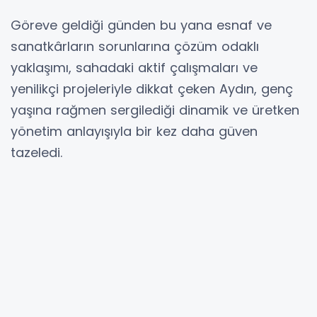
Göreve geldiği günden bu yana esnaf ve
sanatkârların sorunlarına çözüm odaklı
yaklaşımı, sahadaki aktif çalışmaları ve
yenilikçi projeleriyle dikkat çeken Aydın, genç
yaşına rağmen sergilediği dinamik ve üretken
yönetim anlayışıyla bir kez daha güven
tazeledi.
Seçim sonrası yaptığı kısa değerlendirmede
birlik ve beraberlik vurgusu yapan Başkan
Aydın, “Bu sonuç, şahsıma değil, birlikte üreten
ve gelişen bir oda anlayışına duyulan
güvendir. Yeni dönemde de esnafımız için
daha çok çalışmaya devam edeceğiz”
ifadelerini kullandı.