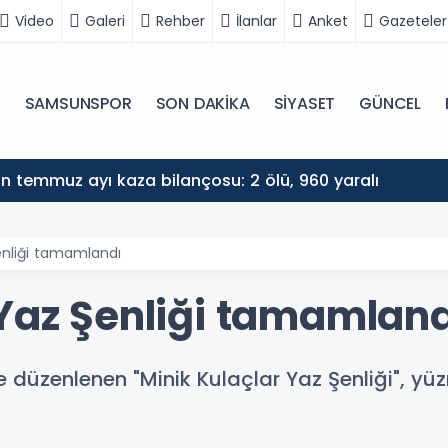
Video
Galeri
Rehber
İlanlar
Anket
Gazeteler
N
SAMSUNSPOR
SON DAKİKA
SİYASET
GÜNCEL
 temmuz ayı kaza bilançosu: 2 ölü, 960 yaralı
enliği tamamlandı
 Yaz Şenliği tamamlan
 düzenlenen "Minik Kulaçlar Yaz Şenliği", yü