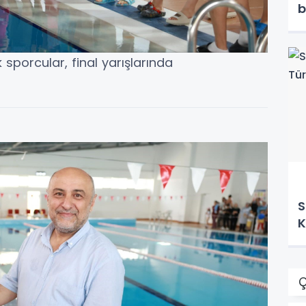
b
porcular, final yarışlarında
S
K
Ç