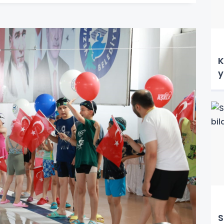
K
y
S