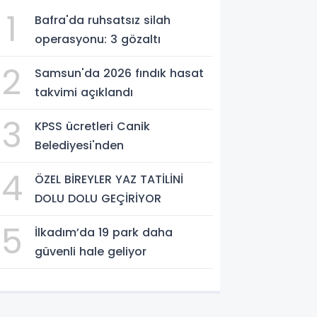
1
Bafra'da ruhsatsız silah
operasyonu: 3 gözaltı
2
Samsun'da 2026 fındık hasat
takvimi açıklandı
3
KPSS ücretleri Canik
Belediyesi'nden
4
ÖZEL BİREYLER YAZ TATİLİNİ
DOLU DOLU GEÇİRİYOR
5
İlkadım’da 19 park daha
güvenli hale geliyor