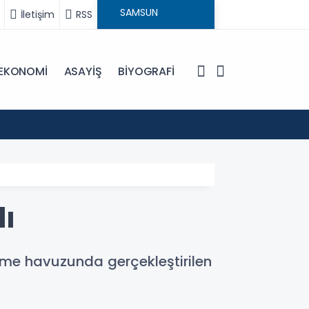
İletişim
RSS
EKONOMİ
ASAYİŞ
BİYOGRAFİ
10:11
Samsuns
dı
zme havuzunda gerçekleştirilen