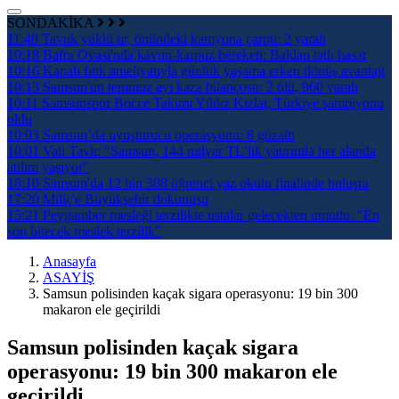
SONDAKİKA
11:48
Tavuk yüklü tır, önündeki kamyona çarptı: 2 yaralı
10:18
Bafra Ovası'nda kavun-karpuz bereketi: Baldan tatlı hasat
10:16
Kapalı fıtık ameliyatıyla günlük yaşama erken dönüş avantajı
10:13
Samsun'un temmuz ayı kaza bilançosu: 2 ölü, 960 yaralı
10:11
Samsunspor Bocce Takımı Yıldız Kızlar, Türkiye şampiyonu
oldu
10:03
Samsun’da uyuşturucu operasyonu: 8 gözaltı
10:01
Vali Tavlı: "Samsun, 144 milyar TL’lik yatırımla her alanda
atılım yaşıyor"
18:10
Samsun'da 12 bin 308 öğrenci yaz okulu finalinde buluştu
17:20
Miliç'e Büyükşehir dokunuşu
15:21
Peygamber mesleği terzilikte ustalar gelecekten umutlu: "En
son bitecek meslek terzilik"
Anasayfa
ASAYİŞ
Samsun polisinden kaçak sigara operasyonu: 19 bin 300
makaron ele geçirildi
Samsun polisinden kaçak sigara
operasyonu: 19 bin 300 makaron ele
geçirildi