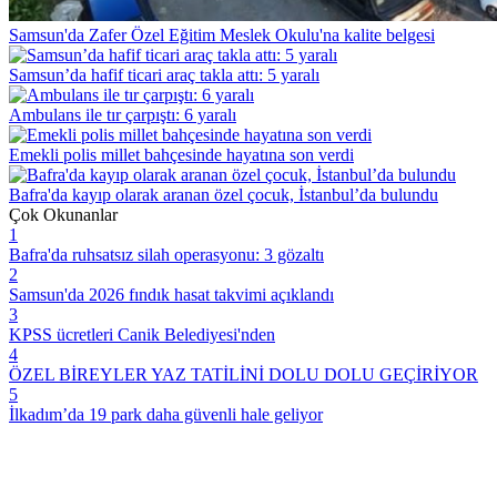
Samsun'da Zafer Özel Eğitim Meslek Okulu'na kalite belgesi
Samsun’da hafif ticari araç takla attı: 5 yaralı
Ambulans ile tır çarpıştı: 6 yaralı
Emekli polis millet bahçesinde hayatına son verdi
Bafra'da kayıp olarak aranan özel çocuk, İstanbul’da bulundu
Çok Okunanlar
1
Bafra'da ruhsatsız silah operasyonu: 3 gözaltı
2
Samsun'da 2026 fındık hasat takvimi açıklandı
3
KPSS ücretleri Canik Belediyesi'nden
4
ÖZEL BİREYLER YAZ TATİLİNİ DOLU DOLU GEÇİRİYOR
5
İlkadım’da 19 park daha güvenli hale geliyor