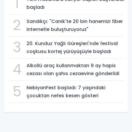
1
başladı
2
Sandıkçı: "Canik'te 20 bin hanemizi fiber
internetle buluşturuyoruz"
3
20. Kunduz Yağlı Güreşleri'nde festival
coşkusu kortej yürüyüşüyle başladı
4
Alkollü araç kullanmaktan 9 ay hapis
cezası olan şahıs cezaevine gönderildi
5
NebiyanFest başladı: 7 yaşındaki
çocuktan nefes kesen gösteri