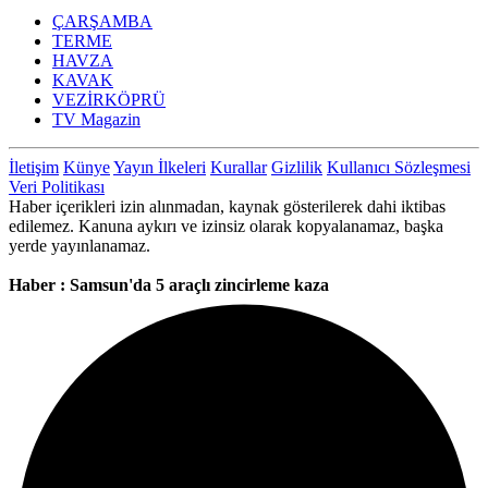
ÇARŞAMBA
TERME
HAVZA
KAVAK
VEZİRKÖPRÜ
TV Magazin
İletişim
Künye
Yayın İlkeleri
Kurallar
Gizlilik
Kullanıcı Sözleşmesi
Veri Politikası
Haber içerikleri izin alınmadan, kaynak gösterilerek dahi iktibas
edilemez. Kanuna aykırı ve izinsiz olarak kopyalanamaz, başka
yerde yayınlanamaz.
Haber : Samsun'da 5 araçlı zincirleme kaza