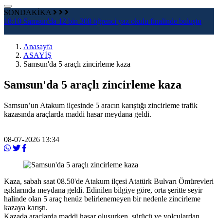
SONDAKİKA
18:10
Samsun'da 12 bin 308 öğrenci yaz okulu finalinde buluştu
1
Anasayfa
ASAYİŞ
Samsun'da 5 araçlı zincirleme kaza
Samsun'da 5 araçlı zincirleme kaza
Samsun’un Atakum ilçesinde 5 aracın karıştığı zincirleme trafik
kazasında araçlarda maddi hasar meydana geldi.
08-07-2026 13:34
Kaza, sabah saat 08.50'de Atakum ilçesi Atatürk Bulvarı Ömürevleri
ışıklarında meydana geldi. Edinilen bilgiye göre, orta şeritte seyir
halinde olan 5 araç henüz belirlenemeyen bir nedenle zincirleme
kazaya karıştı.
Kazada araçlarda maddi hasar oluşurken, sürücü ve yolculardan