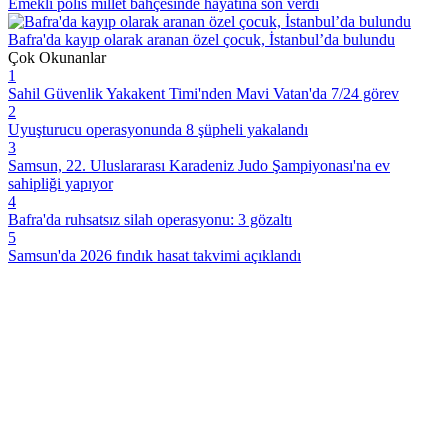
Emekli polis millet bahçesinde hayatına son verdi
Bafra'da kayıp olarak aranan özel çocuk, İstanbul’da bulundu
Çok Okunanlar
1
Sahil Güvenlik Yakakent Timi'nden Mavi Vatan'da 7/24 görev
2
Uyuşturucu operasyonunda 8 şüpheli yakalandı
3
Samsun, 22. Uluslararası Karadeniz Judo Şampiyonası'na ev
sahipliği yapıyor
4
Bafra'da ruhsatsız silah operasyonu: 3 gözaltı
5
Samsun'da 2026 fındık hasat takvimi açıklandı