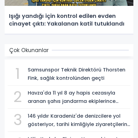
Işığı yandığı için kontrol edilen evden
cinayet çıktı: Yakalanan katil tutuklandı
Çok Okunanlar
1
Samsunspor Teknik Direktörü Thorsten
Fink, sağlık kontrolünden geçti
2
Havza'da 11 yıl 8 ay hapis cezasıyla
aranan şahıs jandarma ekiplerince
yakalandı
3
146 yıldır Karadeniz'de denizcilere yol
gösteriyor, tarihi kimliğiyle ziyaretçilerin
ilgisini çekiyor