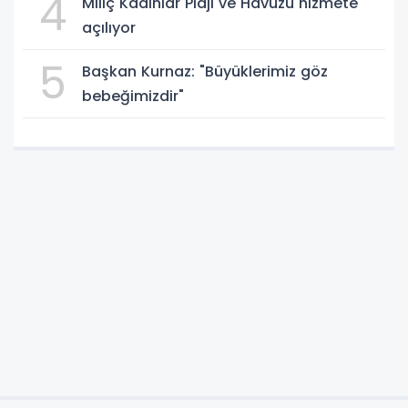
4
Miliç Kadınlar Plajı ve Havuzu hizmete
açılıyor
5
Başkan Kurnaz: "Büyüklerimiz göz
bebeğimizdir"