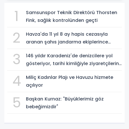
1
Samsunspor Teknik Direktörü Thorsten
Fink, sağlık kontrolünden geçti
2
Havza'da 11 yıl 8 ay hapis cezasıyla
aranan şahıs jandarma ekiplerince
yakalandı
3
146 yıldır Karadeniz'de denizcilere yol
gösteriyor, tarihi kimliğiyle ziyaretçilerin
ilgisini çekiyor
4
Miliç Kadınlar Plajı ve Havuzu hizmete
açılıyor
5
Başkan Kurnaz: "Büyüklerimiz göz
bebeğimizdir"