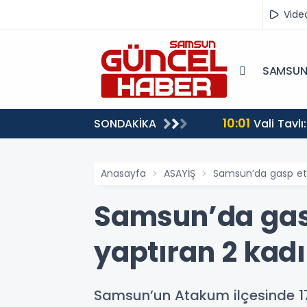
Vide
SAMSU
10:01
SONDAKİKA
Vali Tavlı
Anasayfa
ASAYİŞ
Samsun’da gasp etti
Samsun’da gasp
yaptıran 2 kad
Samsun’un Atakum ilçesinde 17 y