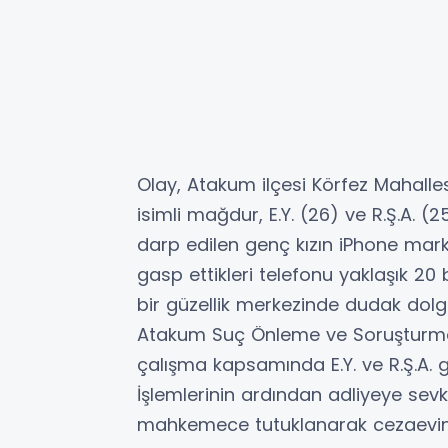
Olay, Atakum ilçesi Körfez Mahalles
isimli mağdur, E.Y. (26) ve R.Ş.A. 
darp edilen genç kızın iPhone marka
gasp ettikleri telefonu yaklaşık 20 b
bir güzellik merkezinde dudak dolgus
Atakum Suç Önleme ve Soruşturma B
çalışma kapsamında E.Y. ve R.Ş.A. 
İşlemlerinin ardından adliyeye sevk 
mahkemece tutuklanarak cezaevine g