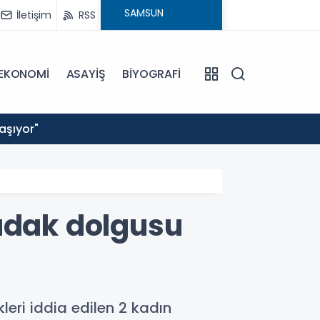
İletişim
RSS
EKONOMİ
ASAYİŞ
BİYOGRAFİ
18:10
yaşıyor"
Samsun
dudak dolgusu
leri iddia edilen 2 kadın