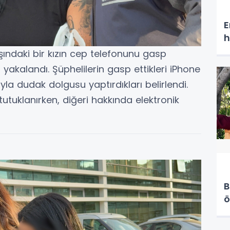
E
h
ındaki bir kızın cep telefonunu gasp
i yakalandı. Şüphelilerin gasp ettikleri iPhone
yla dudak dolgusu yaptırdıkları belirlendi.
tutuklanırken, diğeri hakkında elektronik
B
ö