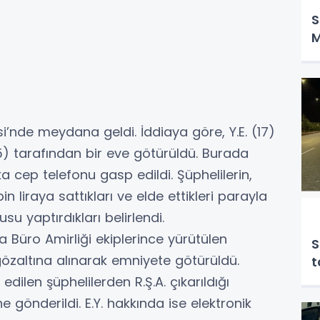
S
M
i’nde meydana geldi. İddiaya göre, Y.E. (17)
(25) tarafından bir eve götürüldü. Burada
 cep telefonu gasp edildi. Şüphelilerin,
in liraya sattıkları ve elde ettikleri parayla
u yaptırdıkları belirlendi.
üro Amirliği ekiplerince yürütülen
S
gözaltına alınarak emniyete götürüldü.
t
edilen şüphelilerden R.Ş.A. çıkarıldığı
önderildi. E.Y. hakkında ise elektronik