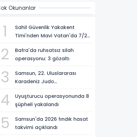
ok Okunanlar
1
Sahil Güvenlik Yakakent
Timi'nden Mavi Vatan'da 7/24
görev
2
Bafra'da ruhsatsız silah
operasyonu: 3 gözaltı
3
Samsun, 22. Uluslararası
Karadeniz Judo
Şampiyonası'na ev sahipliği
4
Uyuşturucu operasyonunda 8
yapıyor
şüpheli yakalandı
5
Samsun'da 2026 fındık hasat
takvimi açıklandı