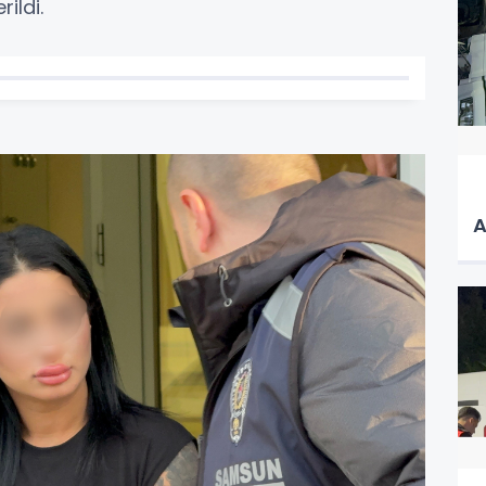
ildi.
A