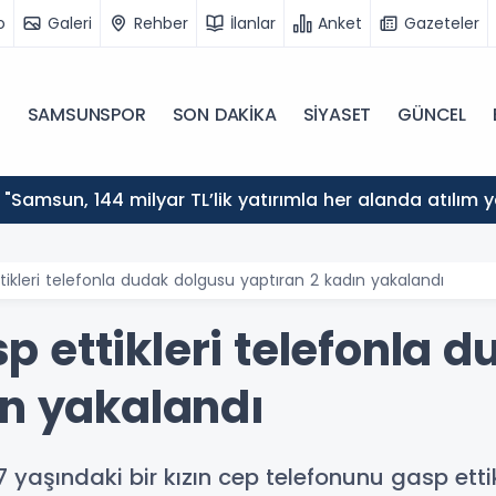
o
Galeri
Rehber
İlanlar
Anket
Gazeteler
N
SAMSUNSPOR
SON DAKİKA
SİYASET
GÜNCEL
: "Samsun, 144 milyar TL’lik yatırımla her alanda atılım 
kleri telefonla dudak dolgusu yaptıran 2 kadın yakalandı
 ettikleri telefonla 
ın yakalandı
aşındaki bir kızın cep telefonunu gasp ettik