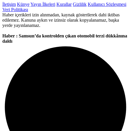
İletişim
Künye
Yayın İlkeleri
Kurallar
Gizlilik
Kullanıcı Sözleşmesi
Veri Politikası
Haber içerikleri izin alınmadan, kaynak gösterilerek dahi iktibas
edilemez. Kanuna aykırı ve izinsiz olarak kopyalanamaz, başka
yerde yayınlanamaz.
Haber : Samsun’da kontrolden çıkan otomobil terzi dükkânına
daldı