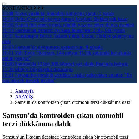
SONDAKİKA
11:48
Tavuk yüklü tır, önündeki kamyona çarptı: 2 yaralı
10:18
Bafra Ovası'nda kavun-karpuz bereketi: Baldan tatlı hasat
10:16
Kapalı fıtık ameliyatıyla günlük yaşama erken dönüş avantajı
10:13
Samsun'un temmuz ayı kaza bilançosu: 2 ölü, 960 yaralı
10:11
Samsunspor Bocce Takımı Yıldız Kızlar, Türkiye şampiyonu
oldu
10:03
Samsun’da uyuşturucu operasyonu: 8 gözaltı
10:01
Vali Tavlı: "Samsun, 144 milyar TL’lik yatırımla her alanda
atılım yaşıyor"
18:10
Samsun'da 12 bin 308 öğrenci yaz okulu finalinde buluştu
17:20
Miliç'e Büyükşehir dokunuşu
15:21
Peygamber mesleği terzilikte ustalar gelecekten umutlu: "En
son bitecek meslek terzilik"
Anasayfa
ASAYİŞ
Samsun’da kontrolden çıkan otomobil terzi dükkânına daldı
Samsun’da kontrolden çıkan otomobil
terzi dükkânına daldı
Samsun’un İlkadım ilçesinde kontrolden çıkan bir otomobil terzi