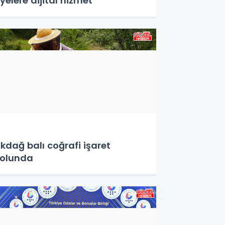
yelere dijital hizmet
kdağ balı coğrafi işaret
olunda