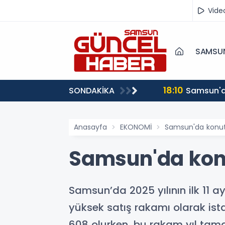
Vide
SAMSU
18:10
SONDAKİKA
Samsun'da
Anasayfa
EKONOMİ
Samsun'da konut 
Samsun'da konu
Samsun’da 2025 yılının ilk 11 
yüksek satış rakamı olarak ista
608 olurken, bu rakam yıl ta