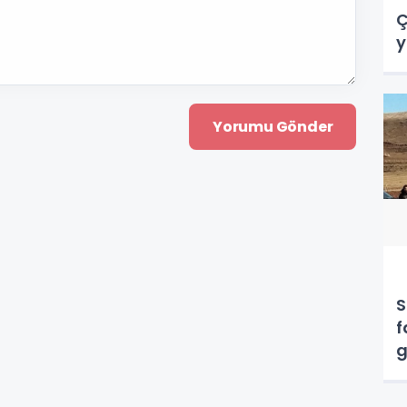
Ç
y
S
f
g