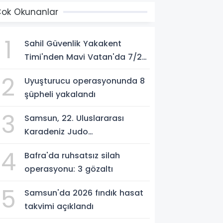
ok Okunanlar
1
Sahil Güvenlik Yakakent
Timi'nden Mavi Vatan'da 7/24
görev
2
Uyuşturucu operasyonunda 8
şüpheli yakalandı
3
Samsun, 22. Uluslararası
Karadeniz Judo
Şampiyonası'na ev sahipliği
4
Bafra'da ruhsatsız silah
yapıyor
operasyonu: 3 gözaltı
5
Samsun'da 2026 fındık hasat
takvimi açıklandı