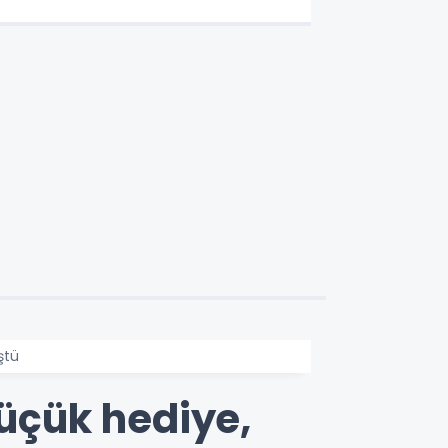
ştü
küçük hediye,