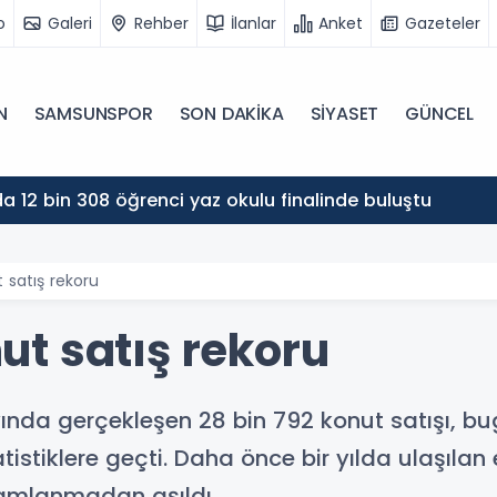
o
Galeri
Rehber
İlanlar
Anket
Gazeteler
N
SAMSUNSPOR
SON DAKİKA
SİYASET
GÜNCEL
 12 bin 308 öğrenci yaz okulu finalinde buluştu
satış rekoru
t satış rekoru
ayında gerçekleşen 28 bin 792 konut satışı, 
tistiklere geçti. Daha önce bir yılda ulaşılan 
mamlanmadan aşıldı.