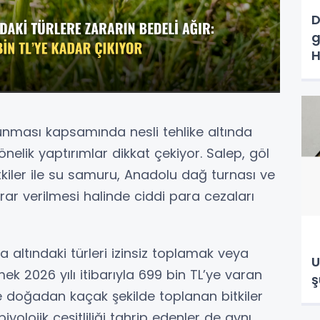
D
g
H
runması kapsamında nesli tehlike altında
nelik yaptırımlar dikkat çekiyor. Salep, göl
kiler ile su samuru, Anadolu dağ turnası ve
ar verilmesi halinde ciddi para cezaları
ltındaki türleri izinsiz toplamak veya
U
k 2026 yılı itibarıyla 699 bin TL’ye varan
ş
le doğadan kaçak şekilde toplanan bitkiler
iyolojik çeşitliliği tahrip edenler de aynı