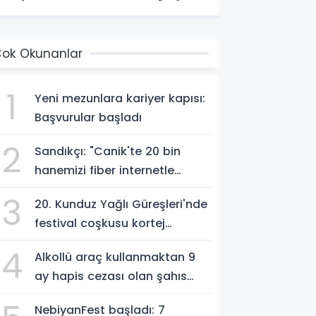
ok Okunanlar
1
Yeni mezunlara kariyer kapısı:
Başvurular başladı
2
Sandıkçı: "Canik'te 20 bin
hanemizi fiber internetle
buluşturuyoruz"
3
20. Kunduz Yağlı Güreşleri'nde
festival coşkusu kortej
yürüyüşüyle başladı
4
Alkollü araç kullanmaktan 9
ay hapis cezası olan şahıs
cezaevine gönderildi
NebiyanFest başladı: 7