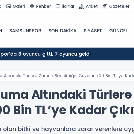
o
Galeri
Rehber
İlanlar
Anket
Gazeteler
N
SAMSUNSPOR
SON DAKİKA
SİYASET
GÜNCEL
etikçiden Seda Sayan'ın ablasına estetik dokunuş
ltındaki Türlere Zararın Bedeli Ağır: Cezalar 700 Bin TL’ye Kada
ma Altındaki Türlere 
00 Bin TL’ye Kadar Çık
a olan bitki ve hayvanlara zarar verenlere uy