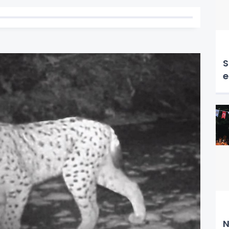
S
e
N