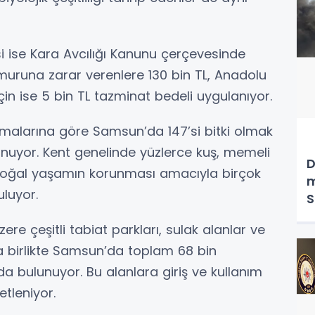
i ise Kara Avcılığı Kanunu çerçevesinde
amuruna zarar verenlere 130 bin TL, Anadolu
çin ise 5 bin TL tazminat bedeli uygulanıyor.
malarına göre Samsun’da 147’si bitki olmak
nuyor. Kent genelinde yüzlerce kuş, memeli
D
n, doğal yaşamın korunması amacıyla birçok
m
luyor.
S
 çeşitli tabiat parkları, sulak alanlar ve
a birlikte Samsun’da toplam 68 bin
a bulunuyor. Bu alanlara giriş ve kullanım
etleniyor.