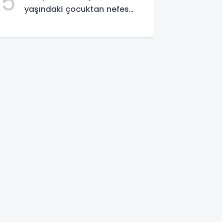
5
yaşındaki çocuktan nefes
kesen gösteri