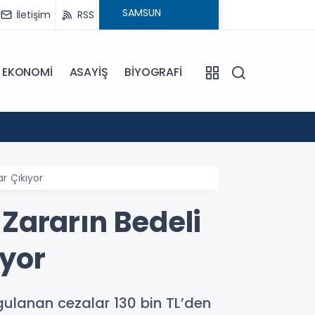
İletişim
RSS
EKONOMİ
ASAYİŞ
BİYOGRAFİ
12:37
Samsun
r Çıkıyor
Zararın Bedeli
ıyor
gulanan cezalar 130 bin TL’den