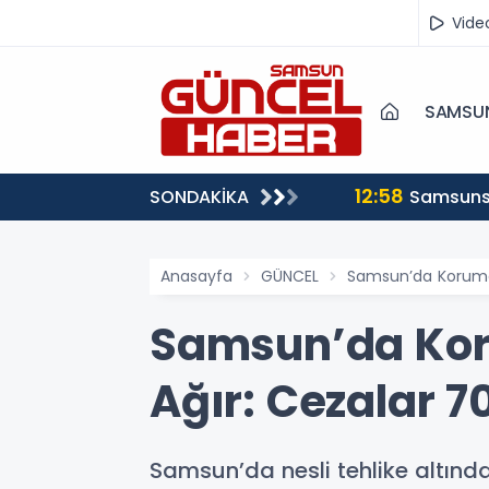
Vide
SAMSU
12:55
SONDAKİKA
Ünlü est
Anasayfa
GÜNCEL
Samsun’da Koruma A
Samsun’da Koru
Ağır: Cezalar 7
Samsun’da nesli tehlike altınd