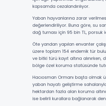
kapsamda cezalandırılıyor.
Yaban hayvanlarına zarar verilmes
değerlendiriliyor. Buna göre, su s
dağ turnası için 95 bin TL, porsuk i
Öte yandan yapılan envanter çalış
üzere toplam 154 endemik tür bulu
ve bitki türü kayıt altına alınırke
bölge özel koruma statüsünde tutu
Hacıosman Ormanı başta olmak üzere
yaban hayatı geliştirme sahalarıyl
hektardan fazla alan koruma altınd
ise belirli kurallara bağlanarak den