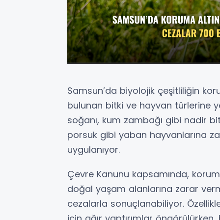
Samsun’da biyolojik çeşitliliğin ko
bulunan bitki ve hayvan türlerine yö
soğanı, kum zambağı gibi nadir bit
porsuk gibi yaban hayvanlarına zar
uygulanıyor.
Çevre Kanunu kapsamında, koruma a
doğal yaşam alanlarına zarar verme
cezalarla sonuçlanabiliyor. Özellik
için ağır yaptırımlar öngörülürken, b