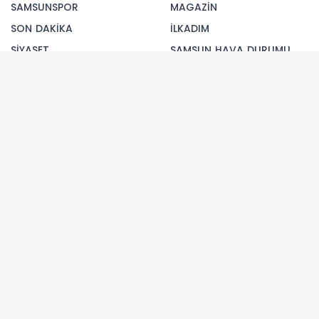
SAMSUNSPOR
MAGAZİN
SON DAKİKA
İLKADIM
SİYASET
SAMSUN HAVA DURUMU
GÜNCEL
ATAKUM
EKONOMİ
CANİK
ASAYİŞ
TEKKEKÖY
BİYOGRAFİ
BAFRA
ÇARŞAMBA
TERME
HAVZA
KAVAK
VEZİRKÖPRÜ
TV Magazin