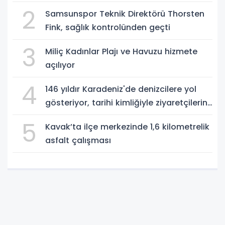
yakalandı
2
Samsunspor Teknik Direktörü Thorsten
Fink, sağlık kontrolünden geçti
3
Miliç Kadınlar Plajı ve Havuzu hizmete
açılıyor
4
146 yıldır Karadeniz'de denizcilere yol
gösteriyor, tarihi kimliğiyle ziyaretçilerin
ilgisini çekiyor
5
Kavak’ta ilçe merkezinde 1,6 kilometrelik
asfalt çalışması