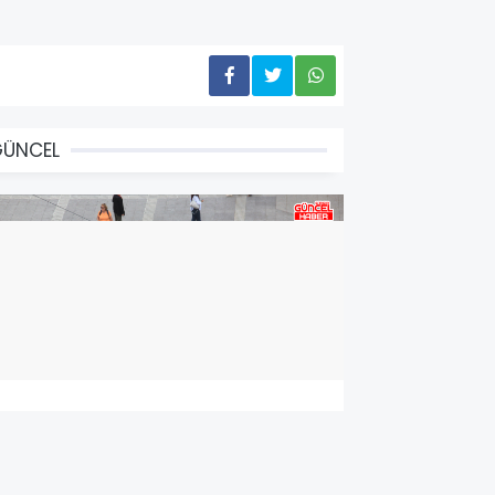
GÜNCEL
amsun'da konaklayan turist
ayısı yüzde 13,68 arttı