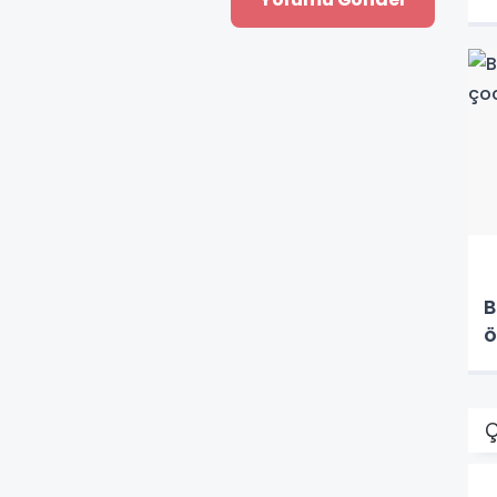
B
ö
Ç