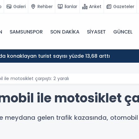
o
Galeri
Rehber
İlanlar
Anket
Gazeteler
N
SAMSUNSPOR
SON DAKİKA
SİYASET
GÜNCEL
a konaklayan turist sayısı yüzde 13,68 arttı
ile motosiklet çarpıştı: 2 yaralı
bil ile motosiklet çar
meydana gelen trafik kazasında, otomobil i