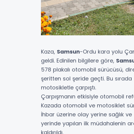
Kaza,
Samsun
-Ordu kara yolu Ça
geldi. Edinilen bilgilere göre,
Sams
578 plakalı otomobil sürücüsü, dir
şeritten sol şeride geçti. Bu sırad
motosikletle çarpıştı.
Çarpışmanın etkisiyle otomobil refü
Kazada otomobil ve motosiklet sür
İhbar üzerine olay yerine sağlık ve p
yerinde yapılan ilk müdahalenin 
kaldırıldı.