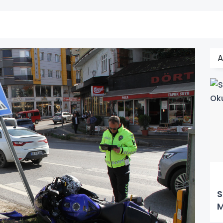
A
S
M