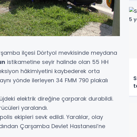
rşamba ilçesi Dörtyol mevkisinde meydana
un
istikametine seyir halinde olan 55 HH
eksiyon hâkimiyetini kaybederek orta
S
a aynı yönde ilerleyen 34 FMM 790 plakalı
t
jdeki elektrik direğine çarparak durabildi.
ücüleri yaralandı.
olis ekipleri sevk edildi. Yaralılar, olay
ardından Çarşamba Devlet Hastanesi’ne