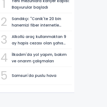
1
Yeni mezunlara kariyer kapısı:
Başvurular başladı
2
Sandıkçı: "Canik'te 20 bin
hanemizi fiber internetle
buluşturuyoruz"
3
Alkollü araç kullanmaktan 9
ay hapis cezası olan şahıs
cezaevine gönderildi
4
İlkadım'da yol yapım, bakım
ve onarım çalışmaları
5
Samsun'da puslu hava