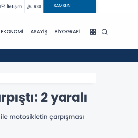
İletişim
RSS
EKONOMİ
ASAYİŞ
BİYOGRAFİ
12:58
Samsun
pıştı: 2 yaralı
le motosikletin çarpışması