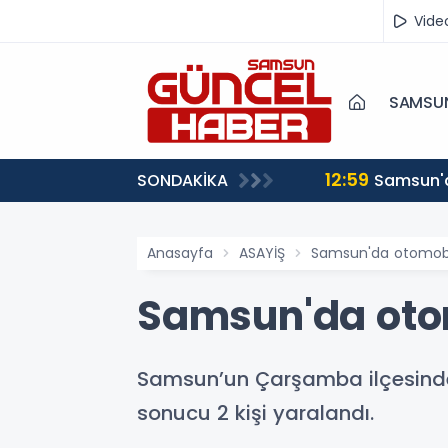
Vide
SAMSU
12:59
SONDAKİKA
Samsun'd
Anasayfa
ASAYİŞ
Samsun'da otomobil 
Samsun'da otomo
Samsun’un Çarşamba ilçesinde 
sonucu 2 kişi yaralandı.