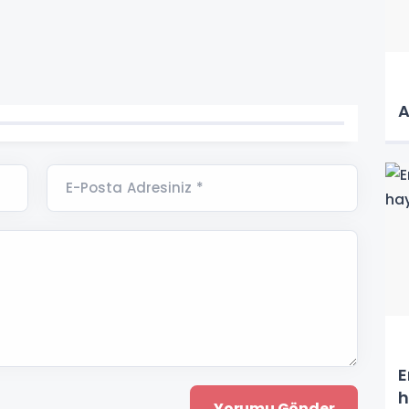
A
E-Posta Adresiniz *
E
h