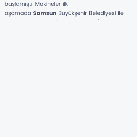
başlamıştı. Makineler ilk
aşamada
Samsun
Büyükşehir Belediyesi ile
Çevre Şehircilik ve İklim Değişikliği İl Müdürlüğü
binasında kuruldu. Ambalajı makineye attıktan
sonra ürünün iade bedeli kişinin DOA dijital
cüzdanına yüklendiği uygulama çerçevesinde
bir buçuk ayda 49 bin 813 adet içecek
ambalajı toplandı.
Makine sayısı 10'a çıktı
Samsun
Çevre Şehircilik ve İklim Değişikliği İl
Müdürlüğü'nden alınan bilgilere göre, 2025 yılı
içerisinde sistem
Samsun
genelinde
yaygınlaştırılacak. Sistemin
yaygınlaştırılmasına yönelik uygulamalar