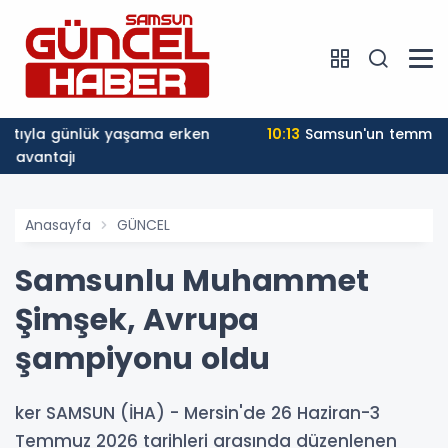
11:48
Tavuk yüklü tır, önündeki kamyona çarptı: 2
yaralı
Anasayfa
GÜNCEL
Samsunlu Muhammet
Şimşek, Avrupa
şampiyonu oldu
ker SAMSUN (İHA) - Mersin'de 26 Haziran-3
Temmuz 2026 tarihleri arasında düzenlenen