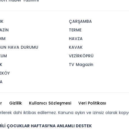
isoft
Haber Yazılımı
IK
ÇARŞAMBA
AZİN
TERME
DIM
HAVZA
SUN HAVA DURUMU
KAVAK
KUM
VEZİRKÖPRÜ
K
TV Magazin
EKÖY
A
r
Gizlilik
Kullanıcı Sözleşmesi
Veri Politikası
erilerek dahi iktibas edilemez. Kanuna aykırı ve izinsiz olarak 
İLİ ÇOCUKLAR HAFTASI’NA ANLAMLI DESTEK