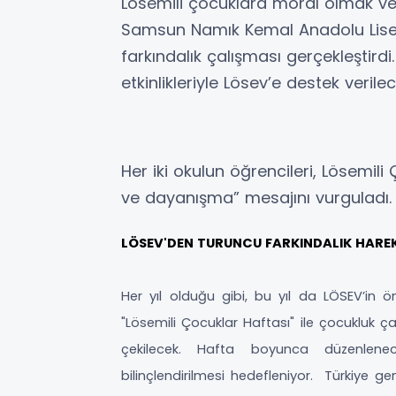
Lösemili çocuklara moral olmak ve
Samsun Namık Kemal Anadolu Lises
farkındalık çalışması gerçekleştir
etkinlikleriyle Lösev’e destek verilec
Her iki okulun öğrencileri, Lösemil
ve dayanışma” mesajını vurguladı.
LÖSEV'DEN TURUNCU FARKINDALIK HAREK
Her yıl olduğu gibi, bu yıl da LÖSEV’in 
"Lösemili Çocuklar Haftası" ile çocukluk ça
çekilecek. Hafta boyunca düzenlene
bilinçlendirilmesi hedefleniyor. Türkiye ge