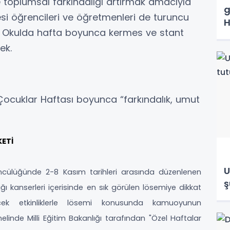
 toplumsal farkındalığı artırmak amacıyla
g
i öğrencileri ve öğretmenleri de turuncu
H
di. Okulda hafta boyunca kermes ve stant
ek.
i Çocuklar Haftası boyunca “farkındalık, umut
ETİ
U
öncülüğünde 2-8 Kasım tarihleri arasında düzenlenen
ş
ğı kanserleri içerisinde en sık görülen lösemiye dikkat
cek etkinliklerle lösemi konusunda kamuoyunun
nelinde Milli Eğitim Bakanlığı tarafından "Özel Haftalar