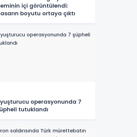
eminin içi görüntülendi:
asarın boyutu ortaya çıktı
yuşturucu operasyonunda 7
üpheli tutuklandı