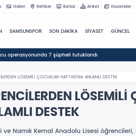
o
Galeri
Rehber
İlanlar
Anket
Gazeteler
N
SAMSUNSPOR
SON DAKİKA
SİYASET
GÜNCEL
cu operasyonunda 7 şüpheli tutuklandı
LERDEN LÖSEMİLİ ÇOCUKLAR HAFTASI’NA ANLAMLI DESTEK
ENCİLERDEN LÖSEMİLİ
LAMLI DESTEK
 ve Namık Kemal Anadolu Lisesi öğrencileri,