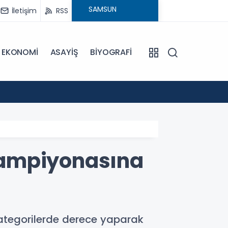
İletişim
RSS
EKONOMİ
ASAYİŞ
BİYOGRAFİ
10:01
Vali Ta
şampiyonasına
ategorilerde derece yaparak