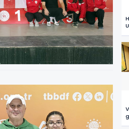
H
U
V
g