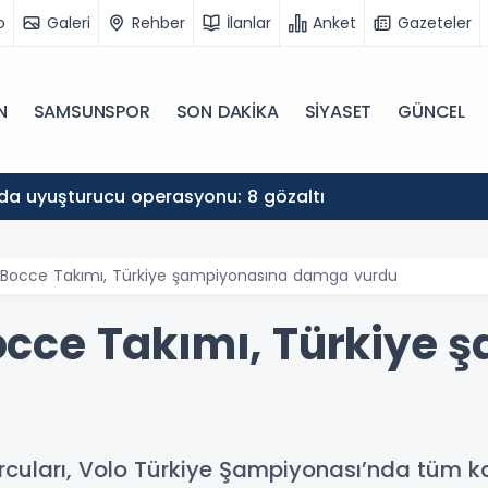
o
Galeri
Rehber
İlanlar
Anket
Gazeteler
N
SAMSUNSPOR
SON DAKİKA
SİYASET
GÜNCEL
a uyuşturucu operasyonu: 8 gözaltı
Bocce Takımı, Türkiye şampiyonasına damga vurdu
cce Takımı, Türkiye 
cuları, Volo Türkiye Şampiyonası’nda tüm k