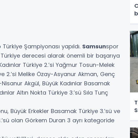
C
b
o Türkiye Şampiyonası yapıldı.
Samsun
spor
Türkiye derecesi alarak önemli bir başarıya
 Kadınlar Türkiye 2.’si Yağmur Tosun-Melek
iye 2.’si Melike Özay-Asyanur Akman, Genç
nç-Nisanur Akgül, Büyük Kadınlar Basamak
ınlar Altın Nokta Türkiye 3.’sü Sıla Tunç
T
S
nu, Büyük Erkekler Basamak Türkiye 3.’sü ve
 3.’sü olan Görkem Duran 3 ayrı kategoride