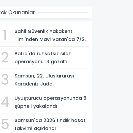
ok Okunanlar
1
Sahil Güvenlik Yakakent
Timi'nden Mavi Vatan'da 7/24
görev
2
Bafra'da ruhsatsız silah
operasyonu: 3 gözaltı
3
Samsun, 22. Uluslararası
Karadeniz Judo
Şampiyonası'na ev sahipliği
4
Uyuşturucu operasyonunda 8
yapıyor
şüpheli yakalandı
5
Samsun'da 2026 fındık hasat
takvimi açıklandı