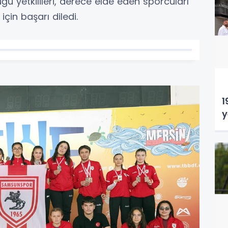
ğü yetkilileri, derece elde eden sporcuları
için başarı diledi.
1
y