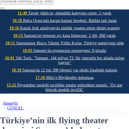
11:48
Tavuk yüklü tır, önündeki kamyona çarptı: 2 yaralı
10:18
Bafra Ovası'nda kavun-karpuz bereketi: Baldan tatlı hasat
10:16
Kapalı fıtık ameliyatıyla günlük yaşama erken dönüş avantajı
10:13
Samsun'un temmuz ayı kaza bilançosu: 2 ölü, 960 yaralı
10:11
Samsunspor Bocce Takımı Yıldız Kızlar, Türkiye şampiyonu oldu
10:03
Samsun’da uyuşturucu operasyonu: 8 gözaltı
10:01
Vali Tavlı: "Samsun, 144 milyar TL’lik yatırımla her alanda atılım
yaşıyor"
18:10
Samsun'da 12 bin 308 öğrenci yaz okulu finalinde buluştu
17:20
Miliç'e Büyükşehir dokunuşu
15:21
Peygamber mesleği terzilikte ustalar gelecekten umutlu: "En son
bitecek meslek terzilik"
Anasayfa
GÜNCEL
Türkiye’nin ilk flying theater