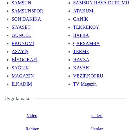
SAMSUN
SAMSUN HAVA DURUMU
SAMSUNSPOR
ATAKUM
SON DAKİKA
CANİK
SİYASET
TEKKEKÖY
GÜNCEL
BAFRA
EKONOMİ
ÇARŞAMBA
ASAYİŞ
TERME
BİYOGRAFİ
HAVZA
SAĞLIK
KAVAK
MAGAZİN
VEZİRKÖPRÜ
İLKADIM
TV Magazin
Uygulamalar
Video
Galeri
Rehber
İlanlar