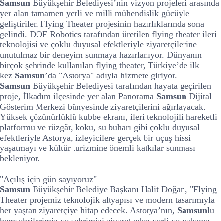
Samsun
Büyükşehir Belediyesi’nin vizyon projeleri arasında
yer alan tamamen yerli ve milli mühendislik gücüyle
geliştirilen Flying Theater projesinin hazırlıklarında sona
gelindi. DOF Robotics tarafından üretilen flying theater ileri
teknolojisi ve çoklu duyusal efektleriyle ziyaretçilerine
unutulmaz bir deneyim sunmaya hazırlanıyor. Dünyanın
birçok şehrinde kullanılan flying theater, Türkiye’de ilk
kez
Samsun
’da "Astorya" adıyla hizmete giriyor.
Samsun
Büyükşehir Belediyesi tarafından hayata geçirilen
proje, İlkadım ilçesinde yer alan Panorama
Samsun
Dijital
Gösterim Merkezi bünyesinde ziyaretçilerini ağırlayacak.
Yüksek çözünürlüklü kubbe ekranı, ileri teknolojili hareketli
platformu ve rüzgâr, koku, su buharı gibi çoklu duyusal
efektleriyle Astorya, izleyicilere gerçek bir uçuş hissi
yaşatmayı ve kültür turizmine önemli katkılar sunması
bekleniyor.
"Açılış için gün sayıyoruz"
Samsun
Büyükşehir Belediye Başkanı Halit Doğan, "Flying
Theater projemiz teknolojik altyapısı ve modern tasarımıyla
her yaştan ziyaretçiye hitap edecek. Astorya’nın,
Samsun
lu
hemşehrilerimiz ve şehrimizi ziyaret eden yerli ve yabancı