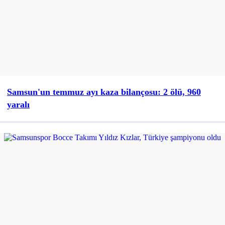
Samsun'un temmuz ayı kaza bilançosu: 2 ölü, 960
yaralı