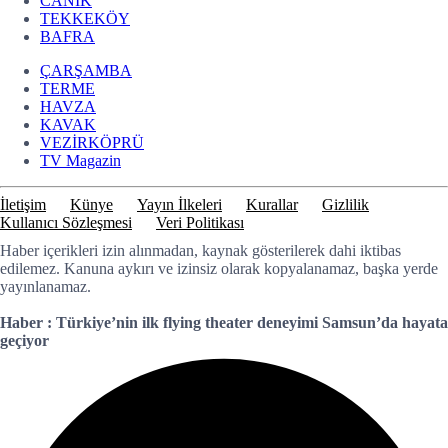
CANİK
TEKKEKÖY
BAFRA
ÇARŞAMBA
TERME
HAVZA
KAVAK
VEZİRKÖPRÜ
TV Magazin
İletişim
Künye
Yayın İlkeleri
Kurallar
Gizlilik
Kullanıcı Sözleşmesi
Veri Politikası
Haber içerikleri izin alınmadan, kaynak gösterilerek dahi iktibas
edilemez. Kanuna aykırı ve izinsiz olarak kopyalanamaz, başka yerde
yayınlanamaz.
Haber : Türkiye’nin ilk flying theater deneyimi Samsun’da hayata
geçiyor