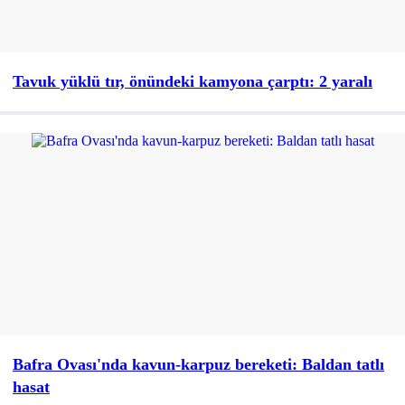
Tavuk yüklü tır, önündeki kamyona çarptı: 2 yaralı
Bafra Ovası'nda kavun-karpuz bereketi: Baldan tatlı
hasat