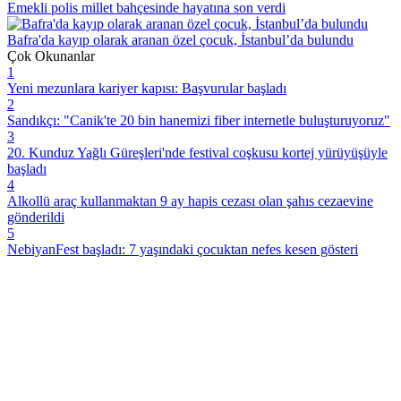
Emekli polis millet bahçesinde hayatına son verdi
Bafra'da kayıp olarak aranan özel çocuk, İstanbul’da bulundu
Çok Okunanlar
1
Yeni mezunlara kariyer kapısı: Başvurular başladı
2
Sandıkçı: "Canik'te 20 bin hanemizi fiber internetle buluşturuyoruz"
3
20. Kunduz Yağlı Güreşleri'nde festival coşkusu kortej yürüyüşüyle
başladı
4
Alkollü araç kullanmaktan 9 ay hapis cezası olan şahıs cezaevine
gönderildi
5
NebiyanFest başladı: 7 yaşındaki çocuktan nefes kesen gösteri