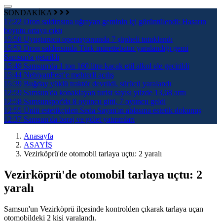
SONDAKİKA
17:22
Dron saldırısına uğrayan geminin içi görüntülendi: Hasarın
boyutu ortaya çıktı
15:58
Uyuşturucu operasyonunda 7 şüpheli tutuklandı
15:53
Dron saldırısında Türk mürettebatın yaralandığı gemi
Samsun'a getirildi
15:49
Samsun'da 1 ton 160 litre kaçak etil alkol ele geçirildi
15:44
NebiyanFest’e mehterli açılış
15:39
Buğday yüklü traktör devrildi, sürücü yaralandı
12:59
Samsun'da konaklayan turist sayısı yüzde 13,68 arttı
12:58
Samsunspor'da 8 oyuncu gitti, 7 oyuncu geldi
12:55
Ünlü estetikçiden Seda Sayan'ın ablasına estetik dokunuş
12:37
Samsun'da baraj ve gölet yatırımları
Anasayfa
ASAYİŞ
Vezirköprü'de otomobil tarlaya uçtu: 2 yaralı
Vezirköprü'de otomobil tarlaya uçtu: 2
yaralı
Samsun'un Vezirköprü ilçesinde kontrolden çıkarak tarlaya uçan
otomobildeki 2 kişi yaralandı.