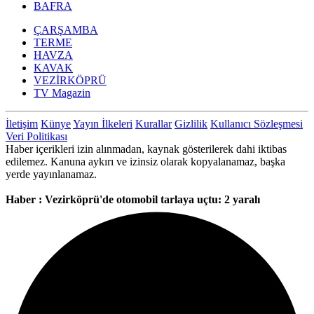
BAFRA
ÇARŞAMBA
TERME
HAVZA
KAVAK
VEZİRKÖPRÜ
TV Magazin
İletişim
Künye
Yayın İlkeleri
Kurallar
Gizlilik
Kullanıcı Sözleşmesi
Veri Politikası
Haber içerikleri izin alınmadan, kaynak gösterilerek dahi iktibas
edilemez. Kanuna aykırı ve izinsiz olarak kopyalanamaz, başka
yerde yayınlanamaz.
Haber : Vezirköprü'de otomobil tarlaya uçtu: 2 yaralı