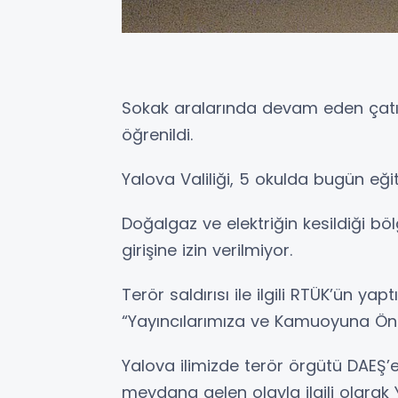
Sokak aralarında devam eden çatış
öğrenildi.
Yalova Valiliği, 5 okulda bugün eğit
Doğalgaz ve elektriğin kesildiği böl
girişine izin verilmiyor.
Terör saldırısı ile ilgili RTÜK’ün yap
“Yayıncılarımıza ve Kamuoyuna Ön
Yalova ilimizde terör örgütü DAEŞ
meydana gelen olayla ilgili olarak