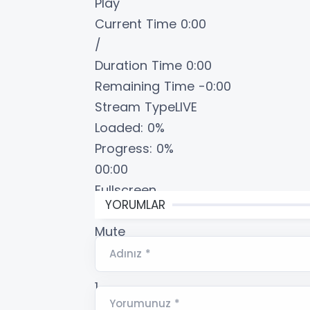
Play
Current Time
0:00
/
Duration Time
0:00
Remaining Time
-0:00
Stream Type
LIVE
Loaded
: 0%
Progress
: 0%
00:00
Fullscreen
YORUMLAR
00:00
Mute
Playback Rate
Adınız *
1
Yorumunuz *
Subtitles