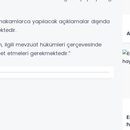
 makamlarca yapılacak açıklamalar dışında
ktedir.
A
n, ilgili mevzuat hükümleri çerçevesinde
ket etmeleri gerekmektedir.”
E
h