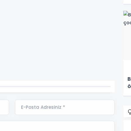
B
ö
E-Posta Adresiniz *
Ç