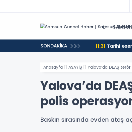
SAMSU
11:31
SONDAKİKA
Tarihi ese
Anasayfa
ASAYİŞ
Yalova’da DEAŞ terör
Yalova’da DEAŞ
polis operasyo
Baskın sırasında evden ateş a