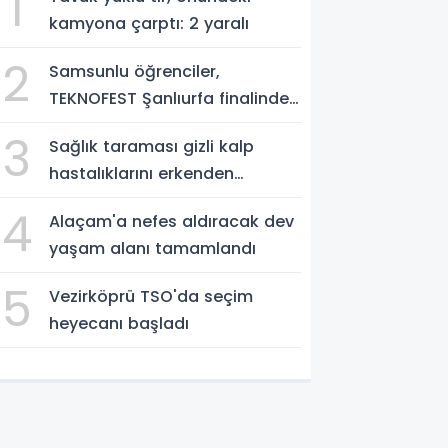
1
kamyona çarptı: 2 yaralı
2
Samsunlu öğrenciler,
TEKNOFEST Şanlıurfa finalinde
yarışacak
3
Sağlık taraması gizli kalp
hastalıklarını erkenden
yakalıyor
4
Alaçam'a nefes aldıracak dev
yaşam alanı tamamlandı
5
Vezirköprü TSO'da seçim
heyecanı başladı