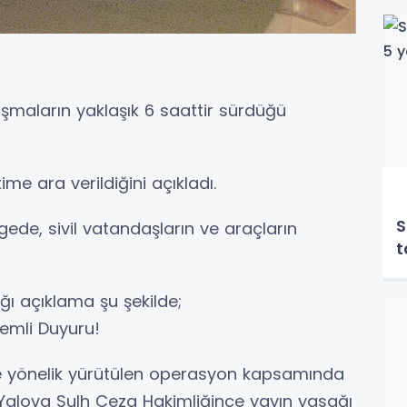
maların yaklaşık 6 saattir sürdüğü
ime ara verildiğini açıkladı.
S
gede, sivil vatandaşların ve araçların
t
tığı açıklama şu şekilde;
emli Duyuru!
’e yönelik yürütülen operasyon kapsamında
 Yalova Sulh Ceza Hakimliğince yayın yasağı