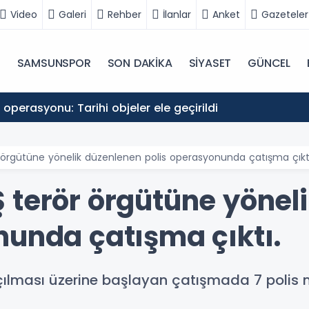
Video
Galeri
Rehber
İlanlar
Anket
Gazeteler
N
SAMSUNSPOR
SON DAKİKA
SİYASET
GÜNCEL
r operasyonu: Tarihi objeler ele geçirildi
 örgütüne yönelik düzenlenen polis operasyonunda çatışma çıktı
 terör örgütüne yönel
nunda çatışma çıktı.
çılması üzerine başlayan çatışmada 7 polis