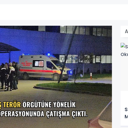
A
S
M