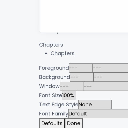
subtitles off
Captions
captions off
Chapters
Chapters
Foreground
Background
Window
Font Size
Text Edge Style
Font Family
Defaults
Done