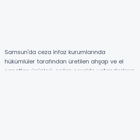
Samsun'da ceza infaz kurumlarında
hükümlüler tarafından üretilen ahşap ve el
sanatları ürünleri, açılan sergide vatandaşların
beğenisine sunuldu.
Samsun T Tipi Kapalı Ceza İnfaz Kurumu ile
Kavak S Tipi Kapalı Ceza İnfaz Kurumu'nda
bulunan hükümlüler, halk eğitim merkezleriyle
yürütülen iş birliği kapsamında çeşitli kurslara
katılarak üretim yapıyor. Kurslarda yetişkin