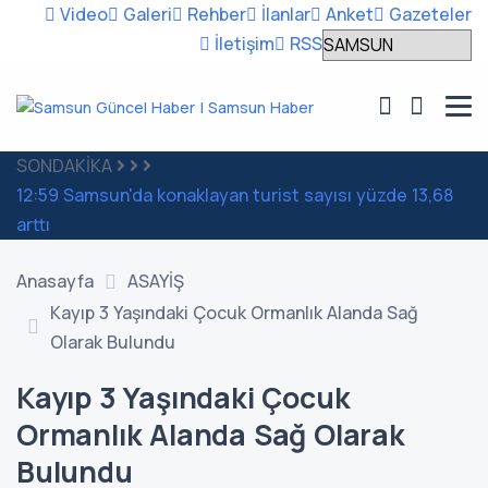
Video
Galeri
Rehber
İlanlar
Anket
Gazeteler
İletişim
RSS
SONDAKİKA
12:59
Samsun'da konaklayan turist sayısı yüzde 13,68
1
arttı
Anasayfa
ASAYİŞ
Kayıp 3 Yaşındaki Çocuk Ormanlık Alanda Sağ
Olarak Bulundu
Kayıp 3 Yaşındaki Çocuk
Ormanlık Alanda Sağ Olarak
Bulundu