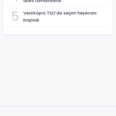
alanı tamamlandı
5
Vezirköprü TSO'da seçim heyecanı
başladı