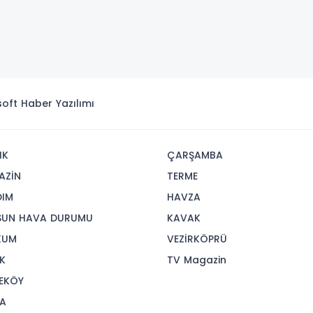
isoft
Haber Yazılımı
IK
ÇARŞAMBA
AZİN
TERME
DIM
HAVZA
SUN HAVA DURUMU
KAVAK
KUM
VEZİRKÖPRÜ
K
TV Magazin
EKÖY
A