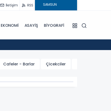
İletişim
RSS
EKONOMİ
ASAYİŞ
BİYOGRAFİ
15:21
Peygamb
Cafeler - Barlar
Çicekciler
Elektirk - Elektro