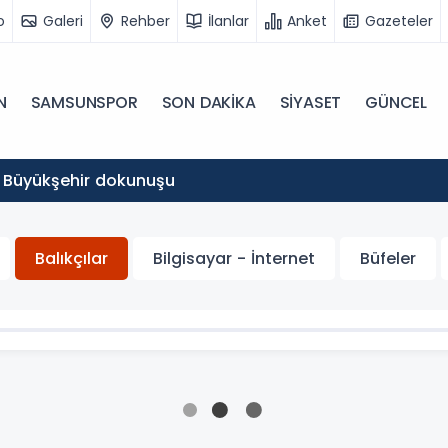
o
Galeri
Rehber
İlanlar
Anket
Gazeteler
N
SAMSUNSPOR
SON DAKİKA
SİYASET
GÜNCEL
Büyükşehir dokunuşu
Balıkçılar
Bilgisayar - İnternet
Büfeler